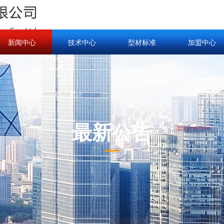
新闻中心
技术中心
型材标准
加盟中心
最新公告