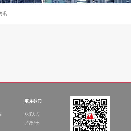
资讯
联系我们
络
联系方式
招贤纳士