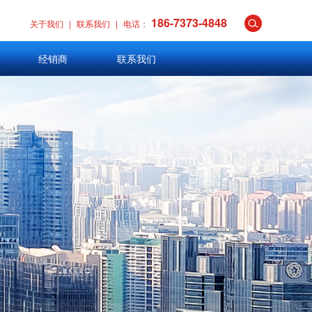
186-7373-4848
关于我们
|
联系我们
|
电话：
经销商
联系我们