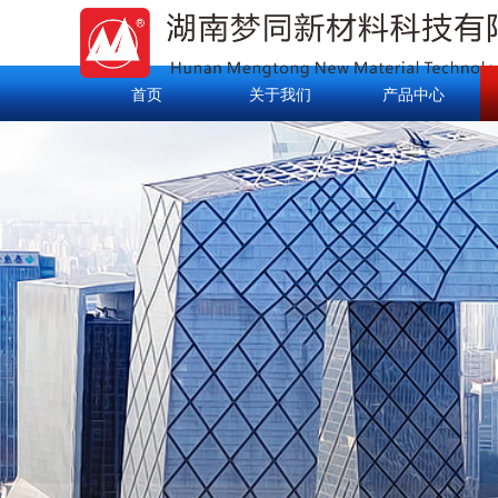
首页
关于我们
产品中心