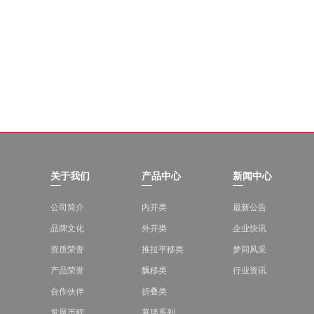
关于我们
产品中心
新闻中心
公司简介
内开类
最新公告
品牌文化
外开类
企业快讯
资质荣誉
推拉平移类
梦同风采
产品荣誉
飘移类
行业资讯
合作伙伴
折叠类
发展历程
幕墙系列