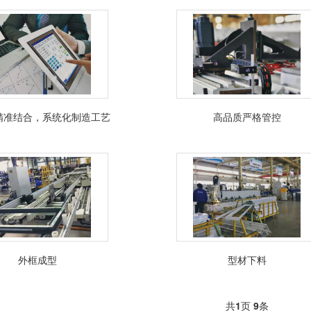
精准结合，系统化制造工艺
高品质严格管控
外框成型
型材下料
共
1
页
9
条