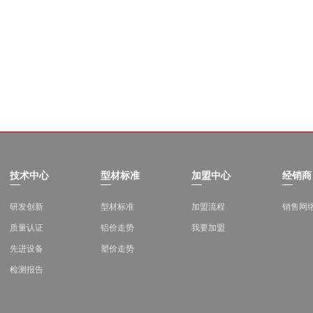
技术中心
型材标准
加盟中心
经销商
研发创新
型材标准
加盟流程
销售网
质量认证
铝价走势
我要加盟
先进设备
塑价走势
检测报告