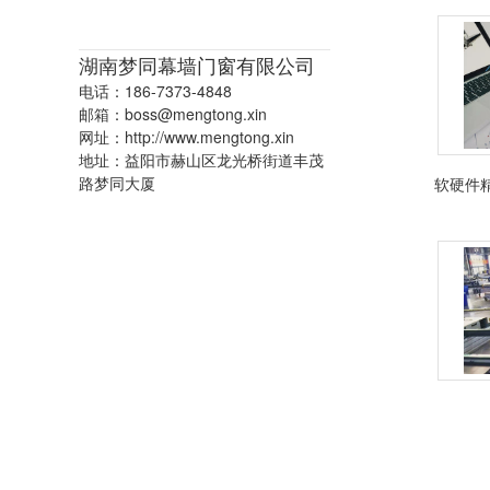
湖南梦同幕墙门窗有限公司
电话：186-7373-4848
邮箱：boss@mengtong.xin
网址：http://www.mengtong.xin
地址：益阳市赫山区龙光桥街道丰茂
路梦同大厦
软硬件