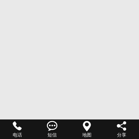




电话
短信
地图
分享